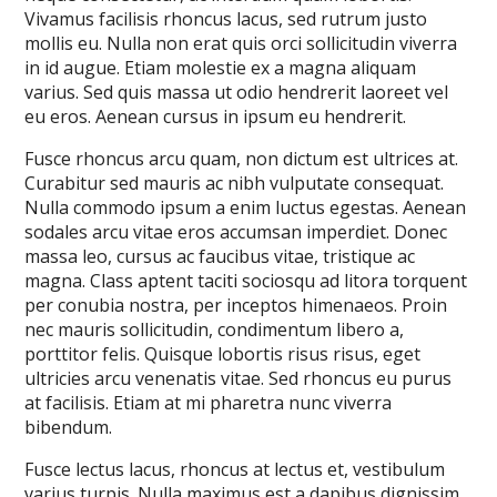
Vivamus facilisis rhoncus lacus, sed rutrum justo
mollis eu. Nulla non erat quis orci sollicitudin viverra
in id augue. Etiam molestie ex a magna aliquam
varius. Sed quis massa ut odio hendrerit laoreet vel
eu eros. Aenean cursus in ipsum eu hendrerit.
Fusce rhoncus arcu quam, non dictum est ultrices at.
Curabitur sed mauris ac nibh vulputate consequat.
Nulla commodo ipsum a enim luctus egestas. Aenean
sodales arcu vitae eros accumsan imperdiet. Donec
massa leo, cursus ac faucibus vitae, tristique ac
magna. Class aptent taciti sociosqu ad litora torquent
per conubia nostra, per inceptos himenaeos. Proin
nec mauris sollicitudin, condimentum libero a,
porttitor felis. Quisque lobortis risus risus, eget
ultricies arcu venenatis vitae. Sed rhoncus eu purus
at facilisis. Etiam at mi pharetra nunc viverra
bibendum.
Fusce lectus lacus, rhoncus at lectus et, vestibulum
varius turpis. Nulla maximus est a dapibus dignissim.