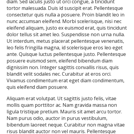
diam. Sed iaculis justo ut orci congue, a tincidunt
tortor malesuada. Duis id suscipit erat. Pellentesque
consectetur quis nulla a posuere. Proin blandit leo in
nunc accumsan eleifend. Morbi scelerisque, nisi nec
eleifend aliquam, justo ex euismod erat, quis tincidunt
dolor tellus sit amet leo. Suspendisse non urna nulla.
Ut interdum, metus placerat pellentesque venenatis,
leo felis fringilla magna, id scelerisque eros leo eget
ante. Quisque luctus pellentesque justo. Pellentesque
posuere euismod sem, eleifend bibendum diam
dignissim non. Integer sagittis convallis risus, quis
blandit velit sodales nec. Curabitur at eros orci.
Vivamus condimentum erat eget diam condimentum,
quis eleifend diam posuere.
Aliquam erat volutpat. Ut sagittis justo felis, vitae
mollis quam porttitor ac. Nam gravida massa non
ligula tristique pretium. Mauris sit amet arcu tortor.
Nam purus odio, auctor in purus vestibulum,
bibendum laoreet neque. Curabitur non magna vitae
risus blandit auctor non vel mauris. Pellentesque