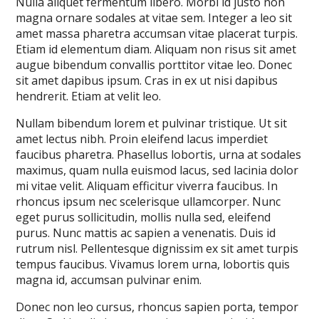
Nulla aliquet fermentum libero. Morbi id justo non
magna ornare sodales at vitae sem. Integer a leo sit
amet massa pharetra accumsan vitae placerat turpis.
Etiam id elementum diam. Aliquam non risus sit amet
augue bibendum convallis porttitor vitae leo. Donec
sit amet dapibus ipsum. Cras in ex ut nisi dapibus
hendrerit. Etiam at velit leo.
Nullam bibendum lorem et pulvinar tristique. Ut sit
amet lectus nibh. Proin eleifend lacus imperdiet
faucibus pharetra. Phasellus lobortis, urna at sodales
maximus, quam nulla euismod lacus, sed lacinia dolor
mi vitae velit. Aliquam efficitur viverra faucibus. In
rhoncus ipsum nec scelerisque ullamcorper. Nunc
eget purus sollicitudin, mollis nulla sed, eleifend
purus. Nunc mattis ac sapien a venenatis. Duis id
rutrum nisl. Pellentesque dignissim ex sit amet turpis
tempus faucibus. Vivamus lorem urna, lobortis quis
magna id, accumsan pulvinar enim.
Donec non leo cursus, rhoncus sapien porta, tempor