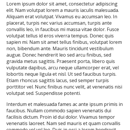
Lorem ipsum dolor sit amet, consectetur adipiscing
elit. Nam volutpat lorem a mauris iaculis malesuada.
Aliquam erat volutpat. Vivamus eu accumsan leo. In
placerat, turpis nec varius accumsan, turpis ante
convallis leo, in faucibus mi massa vitae dolor. Fusce
volutpat tellus id eros viverra tempus. Donec quis
sapien mi. Nam sit amet tellus finibus, volutpat lorem
non, bibendum ante. Mauris tincidunt vestibulum
augue. Donec hendrerit leo sed arcu finibus, sed
gravida metus sagittis. Praesent porta, libero quis
vulputate dapibus, arcu neque ullamcorper erat, vel
lobortis neque ligula et nisl. Ut sed faucibus turpis.
Etiam rhoncus sagittis lacus, sed semper turpis
porttitor vel. Nunc finibus nunc velit, at venenatis nisi
volutpat sed. Suspendisse potenti.
Interdum et malesuada fames ac ante ipsum primis in
faucibus. Nullam commodo sapien venenatis dui
facilisis dictum. Proin id dui dolor. Vivamus tempor
venenatis laoreet. Nam sed mauris et quam convallis
commodo vel vel leo. Duis in orci a lorem hendrerit