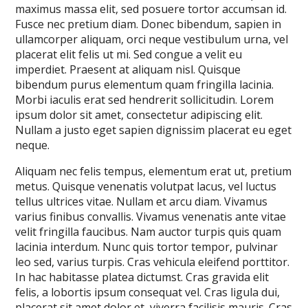
maximus massa elit, sed posuere tortor accumsan id.
Fusce nec pretium diam. Donec bibendum, sapien in
ullamcorper aliquam, orci neque vestibulum urna, vel
placerat elit felis ut mi. Sed congue a velit eu
imperdiet. Praesent at aliquam nisl. Quisque
bibendum purus elementum quam fringilla lacinia.
Morbi iaculis erat sed hendrerit sollicitudin. Lorem
ipsum dolor sit amet, consectetur adipiscing elit.
Nullam a justo eget sapien dignissim placerat eu eget
neque.
Aliquam nec felis tempus, elementum erat ut, pretium
metus. Quisque venenatis volutpat lacus, vel luctus
tellus ultrices vitae. Nullam et arcu diam. Vivamus
varius finibus convallis. Vivamus venenatis ante vitae
velit fringilla faucibus. Nam auctor turpis quis quam
lacinia interdum. Nunc quis tortor tempor, pulvinar
leo sed, varius turpis. Cras vehicula eleifend porttitor.
In hac habitasse platea dictumst. Cras gravida elit
felis, a lobortis ipsum consequat vel. Cras ligula dui,
placerat sit amet dolor et, viverra facilisis mauris. Cras