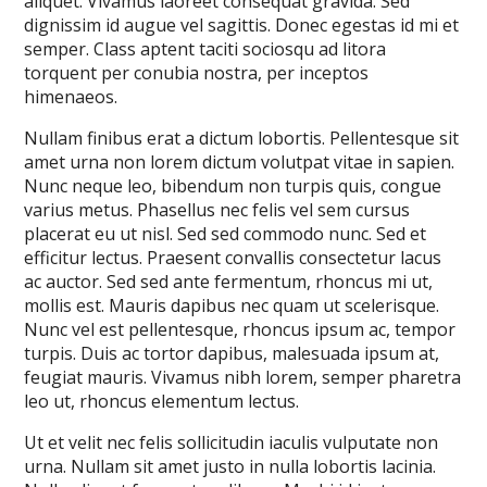
aliquet. Vivamus laoreet consequat gravida. Sed
dignissim id augue vel sagittis. Donec egestas id mi et
semper. Class aptent taciti sociosqu ad litora
torquent per conubia nostra, per inceptos
himenaeos.
Nullam finibus erat a dictum lobortis. Pellentesque sit
amet urna non lorem dictum volutpat vitae in sapien.
Nunc neque leo, bibendum non turpis quis, congue
varius metus. Phasellus nec felis vel sem cursus
placerat eu ut nisl. Sed sed commodo nunc. Sed et
efficitur lectus. Praesent convallis consectetur lacus
ac auctor. Sed sed ante fermentum, rhoncus mi ut,
mollis est. Mauris dapibus nec quam ut scelerisque.
Nunc vel est pellentesque, rhoncus ipsum ac, tempor
turpis. Duis ac tortor dapibus, malesuada ipsum at,
feugiat mauris. Vivamus nibh lorem, semper pharetra
leo ut, rhoncus elementum lectus.
Ut et velit nec felis sollicitudin iaculis vulputate non
urna. Nullam sit amet justo in nulla lobortis lacinia.