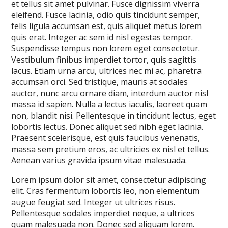
et tellus sit amet pulvinar. Fusce dignissim viverra
eleifend. Fusce lacinia, odio quis tincidunt semper,
felis ligula accumsan est, quis aliquet metus lorem
quis erat. Integer ac sem id nisl egestas tempor.
Suspendisse tempus non lorem eget consectetur.
Vestibulum finibus imperdiet tortor, quis sagittis
lacus. Etiam urna arcu, ultrices nec mi ac, pharetra
accumsan orci. Sed tristique, mauris at sodales
auctor, nunc arcu ornare diam, interdum auctor nisl
massa id sapien. Nulla a lectus iaculis, laoreet quam
non, blandit nisi. Pellentesque in tincidunt lectus, eget
lobortis lectus. Donec aliquet sed nibh eget lacinia.
Praesent scelerisque, est quis faucibus venenatis,
massa sem pretium eros, ac ultricies ex nisl et tellus.
Aenean varius gravida ipsum vitae malesuada.
Lorem ipsum dolor sit amet, consectetur adipiscing
elit. Cras fermentum lobortis leo, non elementum
augue feugiat sed. Integer ut ultrices risus.
Pellentesque sodales imperdiet neque, a ultrices
quam malesuada non. Donec sed aliquam lorem.